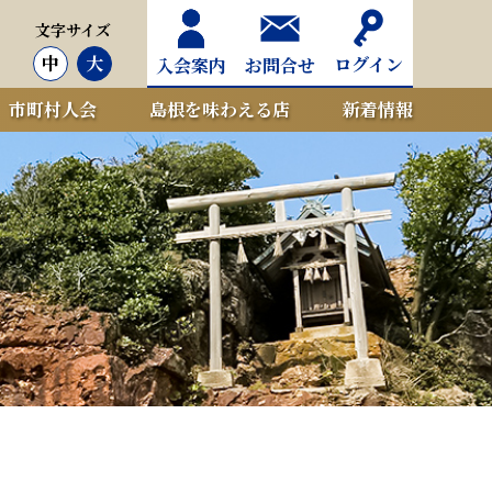
文字サイズ
中
大
ログイン
入会案内
お問合せ
市町村人会
島根を味わえる店
新着情報