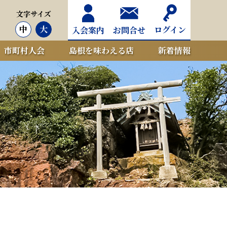
文字サイズ
中
大
ログイン
入会案内
お問合せ
市町村人会
島根を味わえる店
新着情報