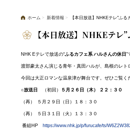
ホーム
新着情報
【本日放送】NHKEテレ”ふ
【本日放送】NHKEテレ
NHK E
テレで放送の“
ふるカフェ系 ハルさんの休日
渡部豪太さん演じる青年・真田ハルが、島根のレト
今回は大正ロマンな温泉津が舞台です。ぜひご覧く
○放送日
（初回）
５月２６日（木） ２２：３０
（再） ５月２９日（日）１８：３０
（再） ５日３１日（火）１３：３０
番組HP
https://www.nhk.jp/p/furucafe/ts/W6Z2