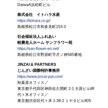
DaiwaA浜松町ビル
株式会社 イトハラ水産
https://itohara.co.jp/
島根県松江市和多見町153-3
社会福祉法人ふれあい
軽費老人ホーム サンフラワー苑
https://san-flower-en.net/
島根県松江市野原町字才ノ神585番地
JINZAI & PARTNERS
じんざい国際特許事務所
https://www.jinzai-pat.com/
秋葉原オフィス／
東京都千代田区神田佐久間町 2-1 大原ビル8F
代々木オフィス／
東京都渋谷区代々木 1-38-2 ミヤタビル805