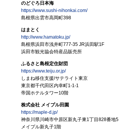
のどぐろ日本海
https://www.sushi-nihonkai.com/
島根県出雲市高岡町398
はまとく
http://www.hamatoku.jp/
島根県浜田市浅井町777-35 JR浜田駅1F
浜田市観光協会特産品販売所
ふるさと島根定住財団
https://www.teiju.or.jp/
しまね移住支援/サテライト東京
東京都千代田区内幸町1-1-1
帝国ホテルタワー10階
株式会社 メイプル田園
https://maple-d.jp/
神奈川県川崎市中原区新丸子東1丁目828番地5
メイプル新丸子1階