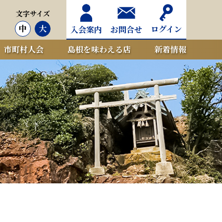
文字サイズ
中
大
ログイン
入会案内
お問合せ
市町村人会
島根を味わえる店
新着情報