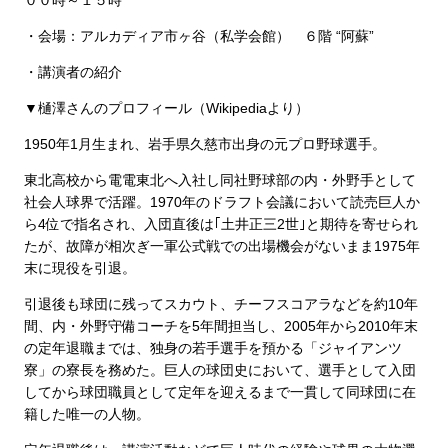
００時～１５時
・会場：アルカディア市ヶ谷（私学会館） ６階 “阿蘇”
・講演者の紹介
▼樋澤さんのプロフィール（Wikipediaより）
1950年1月生まれ、岩手県久慈市出身の元プロ野球選手。
東北高校から電電東北へ入社し同社野球部の内・外野手として
社会人球界で活躍。1970年のドラフト会議において読売巨人か
ら4位で指名され、入団直後は｢土井正三2世｣と期待を寄せられ
たが、故障が相次ぎ一軍公式戦での出場機会がないまま1975年
末に現役を引退。
引退後も球団に残ってスカウト、チーフスコアラなどを約10年
間、内・外野守備コーチを5年間担当し、2005年から2010年末
の定年退職までは、独身の若手選手を預かる「ジャイアンツ
寮」の寮長を務めた。巨人の球団史において、選手として入団
してから球団職員として定年を迎えるまで一貫して同球団に在
籍した唯一の人物。