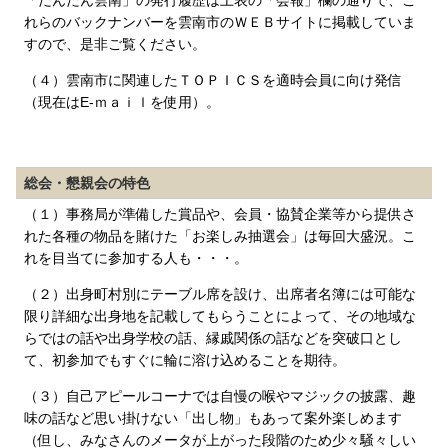
「だんだん雲南」の発行履歴は上表の「会報」欄の通りで、こ
れらのバックナンバーを雲南市のＷＥＢサイトに掲載していま
すので、是非ご覧ください。
（４）雲南市に関連したＴＯＰＩＣＳを適時会員に向け発信
（現在はE-ｍａｉｌを使用）。
総会・懇親会の特色
（１）事務局が準備した賞品や、会員・協賛企業等から提供さ
れた各種の物品を賭けた「お楽しみ抽選会」は毎回大盛況。こ
れを目当てに参加する人も・・・。
（２）出身町村別にテーブル席を設け、出席者名簿には可能な
限り詳細な出身地を記載してもらうことによって、その地域な
らではの話や出身学校の話、縁戚関係の話などを突破口とし
て、初参加でもすぐに輪に溶け込めることを期待。
（３）自己アピールコーナでは自慢の喉やマジックの披露、趣
味の話など思い掛けない「出し物」もあって案外楽しめます
（但し、みなさんのメータが上がった段階のため少々騒々しい